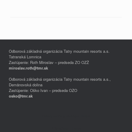
Odborová základná organizácia Tatry mountain resorts a.s.
Tatranská Lomnica
Zastúpenie: Roth Miroslav – predseda ZO OZŽ
miroslav.roth@tmr.sk
Odborová základná organizácia Tatry mountain resorts a.s.,
Demänovská dolina
Zastúpenie: Oško Ivan – predseda OZO
osko@tmr.sk
Zásady ochrany osobných údajov
A
SiteOrigin
Theme