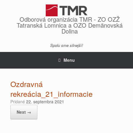
Skip
to
content
Odborová organizácia TMR - ZO OZŽ
Tatranská Lomnica a OZO Demänovská
Dolina
Spolu sme silnejší!
Menu
Ozdravná
rekreácia_21_informacie
Pridané
22. septembra 2021
Next →