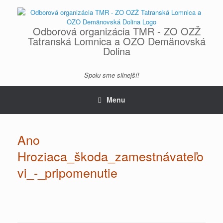
Skip
to
content
Odborová organizácia TMR - ZO OZŽ
Tatranská Lomnica a OZO Demänovská
Dolina
Spolu sme silnejší!
Menu
Ano
Hroziaca_škoda_zamestnávateľo
vi_-_pripomenutie