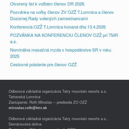
Otvorený list k voľbám členov DR 2026.
Pozvánka na voľby členov ZV OZŽ T.Lomnica a členov
Dozornej Rady volených zamestnancami
Konferencia OZŽ T.Lomnica konaná dňa 13.4.2026
POZVÁNKA NA KONFERENCIU ČLENOV OZŽ pri TMR
a.s.
Nominálna mesačná mzda v hospodárstve SR v roku
2025
Cestovné poistenie pre členov OZŽ
Odborová základná organizácia Tatry mountain resorts a.s.
Tatranská Lomnica
Zastúpenie: Roth Miroslav – predseda ZO OZŽ
miroslav.roth@tmr.sk
Odborová základná organizácia Tatry mountain resorts a.s.,
Demänovská dolina