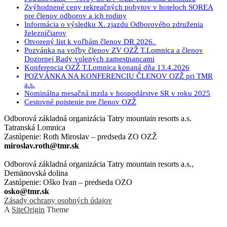
Zvýhodnené ceny rekreačných pobytov v hoteloch SOREA
pre členov odborov a ich rodiny
Informácia o výsledku X. zjazdu Odborového združenia
železničiarov
Otvorený list k voľbám členov DR 2026.
Pozvánka na voľby členov ZV OZŽ T.Lomnica a členov
Dozornej Rady volených zamestnancami
Konferencia OZŽ T.Lomnica konaná dňa 13.4.2026
POZVÁNKA NA KONFERENCIU ČLENOV OZŽ pri TMR
a.s.
Nominálna mesačná mzda v hospodárstve SR v roku 2025
Cestovné poistenie pre členov OZŽ
Odborová základná organizácia Tatry mountain resorts a.s.
Tatranská Lomnica
Zastúpenie: Roth Miroslav – predseda ZO OZŽ
miroslav.roth@tmr.sk
Odborová základná organizácia Tatry mountain resorts a.s.,
Demänovská dolina
Zastúpenie: Oško Ivan – predseda OZO
osko@tmr.sk
Zásady ochrany osobných údajov
A
SiteOrigin
Theme