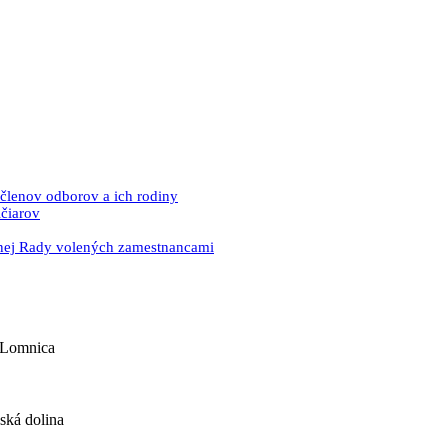
lenov odborov a ich rodiny
čiarov
nej Rady volených zamestnancami
á Lomnica
ská dolina