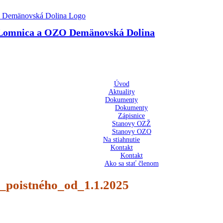
 Lomnica a OZO Demänovská Dolina
Úvod
Aktuality
Dokumenty
Dokumenty
Zápisnice
Stanovy OZŽ
Stanovy OZO
Na stiahnutie
Kontakt
Kontakt
Ako sa stať členom
_poistného_od_1.1.2025