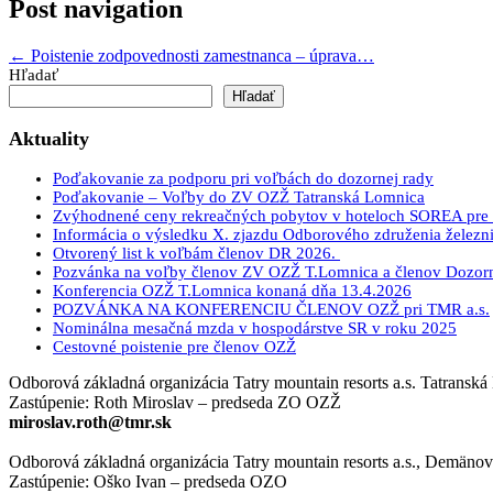
Post navigation
←
Poistenie zodpovednosti zamestnanca – úprava…
Hľadať
Hľadať
Aktuality
Poďakovanie za podporu pri voľbách do dozornej rady
Poďakovanie – Voľby do ZV OZŽ Tatranská Lomnica
Zvýhodnené ceny rekreačných pobytov v hoteloch SOREA pre č
Informácia o výsledku X. zjazdu Odborového združenia železni
Otvorený list k voľbám členov DR 2026.
Pozvánka na voľby členov ZV OZŽ T.Lomnica a členov Dozor
Konferencia OZŽ T.Lomnica konaná dňa 13.4.2026
POZVÁNKA NA KONFERENCIU ČLENOV OZŽ pri TMR a.s.
Nominálna mesačná mzda v hospodárstve SR v roku 2025
Cestovné poistenie pre členov OZŽ
Odborová základná organizácia Tatry mountain resorts a.s. Tatransk
Zastúpenie: Roth Miroslav – predseda ZO OZŽ
miroslav.roth@tmr.sk
Odborová základná organizácia Tatry mountain resorts a.s., Demänov
Zastúpenie: Oško Ivan – predseda OZO