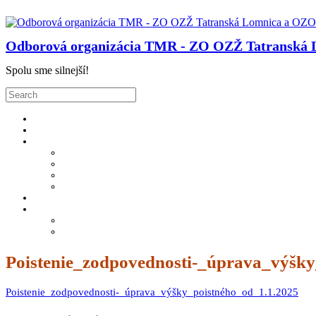
Skip
to
content
Odborová organizácia TMR - ZO OZŽ Tatranská
Spolu sme silnejší!
Search
for:
Poistenie_zodpovednosti-_úprava_výšky
Poistenie_zodpovednosti-_úprava_výšky_poistného_od_1.1.2025