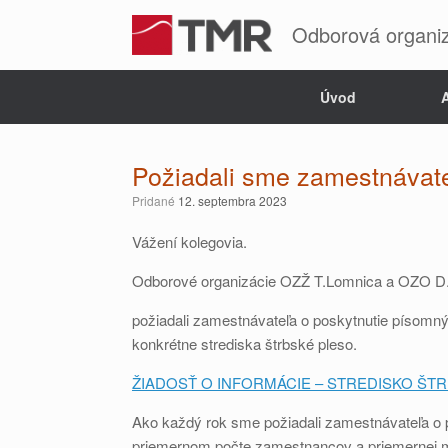
Skip
to
Odborová organi
content
Úvod
A
Požiadali sme zamestnávateľ
Pridané
12. septembra 2023
Vážení kolegovia.
Odborové organizácie OZŽ T.Lomnica a OZO D.
požiadali zamestnávateľa o poskytnutie písomn
konkrétne strediska štrbské pleso.
ŽIADOSŤ O INFORMÁCIE – STREDISKO Š
Ako každý rok sme požiadali zamestnávateľa o po
priemernom počte zamestnancov a priemernej 