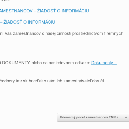
AMESTNANCOV – ŽIADOSŤ O INFORMÁCIU
– ŽIADOSŤ O INFORMÁCIU
aní Vás zamestnancov o našej činnosti prostredníctvom firemných
sekcii DOKUMENTY, alebo na nasledovnom odkaze:
Dokumenty –
//odbory.tmr.sk hneď ako nám ich zamestnávateľ doručí.
Priemerný počet zamestnancov TMR a…
→