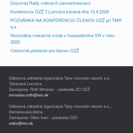
Dozornej Rady volených zamestnancami
Konferencia OZŽ T.Lomnica konaná dňa 13.4.2026
POZVÁNKA NA KONFERENCIU ČLENOV OZŽ pri TMR
a.s.
Nominálna mesačná mzda v hospodárstve SR v roku
2025
Cestovné poistenie pre členov OZŽ
Odborová základná organizácia Tatry mountain resorts a.s.
Tatranská Lomnica
Zastúpenie: Roth Miroslav – predseda ZO OZŽ
miroslav.roth@tmr.sk
Odborová základná organizácia Tatry mountain resorts a.s.,
Demänovská dolina
Zastúpenie: Oško Ivan – predseda OZO
osko@tmr.sk