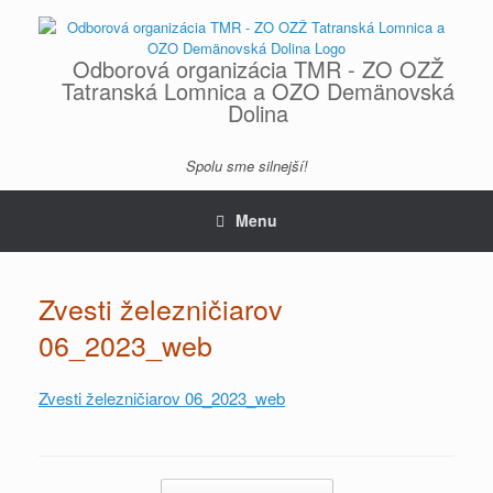
Skip
to
content
Odborová organizácia TMR - ZO OZŽ
Tatranská Lomnica a OZO Demänovská
Dolina
Spolu sme silnejší!
Menu
Zvesti železničiarov
06_2023_web
Zvesti železničiarov 06_2023_web
Post navigation